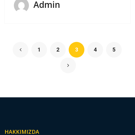
Admin
1
2
3
4
5
HAKKIMIZDA